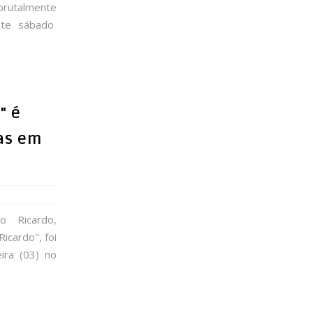
rutalmente
este sábado
" é
as em
 Ricardo,
icardo", foi
ira (03) no