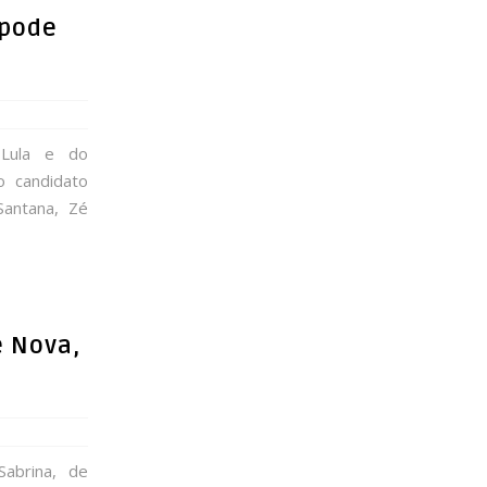
 pode
a
Lula e do
o candidato
Santana, Zé
e Nova,
abrina, de