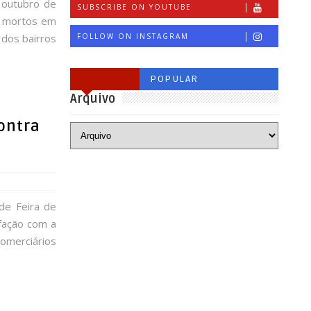
 outubro de
SUBSCRIBE ON YOUTUBE
s mortos em
 dos bairros
FOLLOW ON INSTAGRAM
POPULAR
Arquivo
ontra
de Feira de
sfação com a
Comerciários