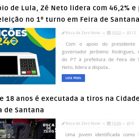
io de Lula, Zé Neto lidera com 46,2% e
eleição no 1º turno em Feira de Santan
Boca de Zero Nove
10:22
12
Com o apoio do presidente 
governador Jerônimo Rodrigues, 
do PT à prefeitura de Feira de 
Neto, lidera a disputa...
Leia Mais
e 18 anos é executada a tiros na Cidad
a de Santana
Boca de Zero Nove
10:26
0
Uma jovem identificada como S