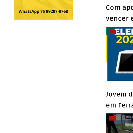
Com apo
vencer 
Jovem d
em Feir