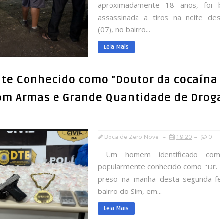
aproximadamente 18 anos, foi b
assassinada a tiros na noite d
(07), no bairro...
Leia Mais
nte Conhecido como "Doutor da cocaína 
om Armas e Grande Quantidade de Drog
Boca de Zero Nove
19:20
0
Um homem identificado como
popularmente conhecido como "Dr. R
preso na manhã desta segunda-fe
bairro do Sim, em...
Leia Mais