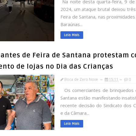
Na noite desta quarta-feira, 9 de
2024, um ataque brutal deixou trê
Feira de Santana, nas proximidades
Baraúnas...
Leia Mais
antes de Feira de Santana protestam c
nto de lojas no Dia das Crianças
Boca de Zero Nove
15:11
0
Os comerciantes de brinquedos 
Santana estão manifestando insati
recente decisão do Sindicato dos 
e da Câmara...
Leia Mais