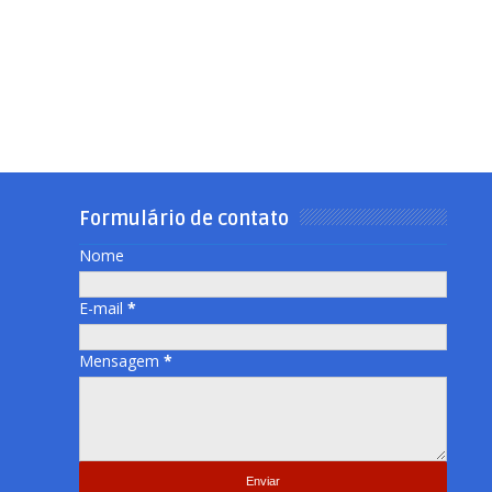
Formulário de contato
Nome
E-mail
*
Mensagem
*